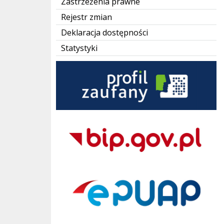
Zastrzeżenia prawne
Rejestr zmian
Deklaracja dostępności
Statystyki
Zaufany Profil
BIP Gov pl
ePUAP