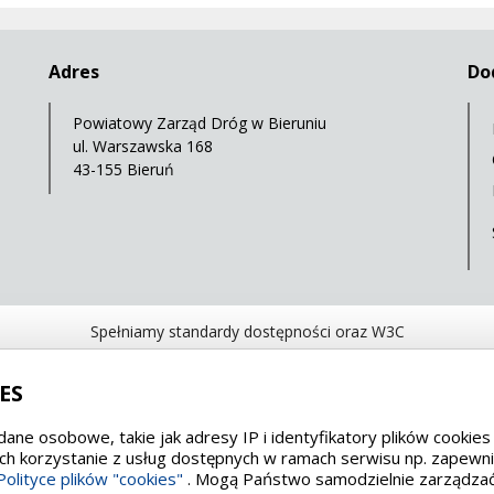
Adres
Do
Powiatowy Zarząd Dróg w Bieruniu
ul. Warszawska 168
43-155 Bieruń
Spełniamy standardy dostępności oraz W3C
WCAG 2.2
SECTION 508
EAA/EN 301549
IS
ES
dane osobowe, takie jak adresy IP i identyfikatory plików cooki
h korzystanie z usług dostępnych w ramach serwisu np. zapewnie
Polityce plików "cookies"
. Mogą Państwo samodzielnie zarządzać p