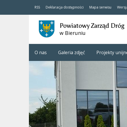
RSS
Deklaracja dostępności
Mapa serwisu
Wersj
Powiatowy Zarząd Dróg
w Bieruniu
O nas
Galeria zdjęć
Projekty unijn