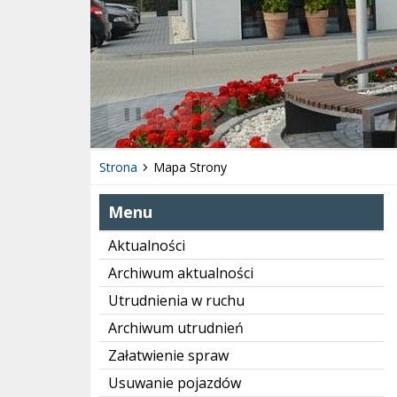
❚❚
Poprzedni Element
Następny Element
Strona
Mapa Strony
Menu
Aktualności
Archiwum aktualności
Utrudnienia w ruchu
Archiwum utrudnień
Załatwienie spraw
Usuwanie pojazdów