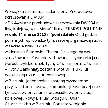
W związku z realizacją zadania pn.: „Przebudowa
skrzyżowania DW 934
z DK 44 wraz z przebudową skrzyżowania DW 934 z
linią kolejową w m. Bieruń” firma PRIMOST POŁUDNIE
w dniu 31 marca 2025 r. (poniedziałek)
od godzin
porannych wprowadza tymczasową organizacją ruchu
w zakresie braku skrętu
w kierunku Bijasowic i Chełmu Śląskiego na ww.
skrzyżowaniu. Zostanie zachowana jedynie relacja na
wprost, czyli kierunek Tychy Oświęcim oraz Oświęcim
– Tychy. Zamknięty zostanie wlot DP 4137S, ul.
Wawelskiej i 5919S, ul. Remizowej
w Bieruniu. Jednocześnie zostaną wyznaczone
przystanki autobusowej komunikacji zastępczej oraz
tymczasowy przystanek przesiadkowy przy stacji
kolejowej „Nowy Bieruń” w ciągu ul. Ofiar
Oświęcimskich w Bieruniu. Ponadto w rejonie