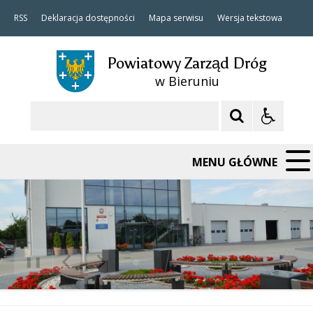
RSS
Deklaracja dostępności
Mapa serwisu
Wersja tekstowa
Powiatowy Zarząd Dróg
w Bieruniu
Szukaj
MENU GŁÓWNE
❚❚
Poprzedni Element
Następny Element